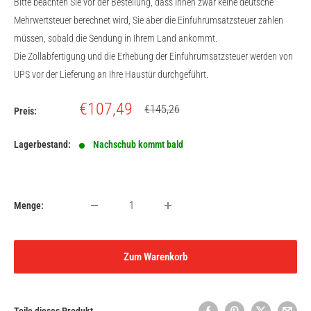
Bitte beachten Sie vor der Bestellung, dass Ihnen zwar keine deutsche
Mehrwertsteuer berechnet wird, Sie aber die Einfuhrumsatzsteuer zahlen
müssen, sobald die Sendung in Ihrem Land ankommt.
Die Zollabfertigung und die Erhebung der Einfuhrumsatzsteuer werden von
UPS vor der Lieferung an Ihre Haustür durchgeführt.
Sonderpreis
€107,49
Normalpreis
€145,26
Preis:
Lagerbestand:
Nachschub kommt bald
Menge:
Zum Warenkorb