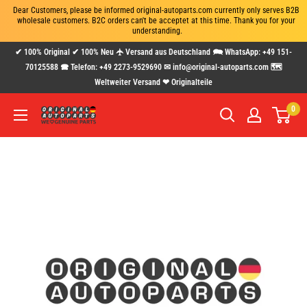
Dear Customers, please be informed original-autoparts.com currently only serves B2B 
wholesale customers. B2C orders can't be acceptet at this time. Thank you for your 
understanding.
Direkt
✔ 100% Original ✔ 100% Neu 🛧 Versand aus Deutschland 🗪 WhatsApp: +49 151-
zum
70125588 🕿 Telefon: +49 2273-9529690 ✉ info@original-autoparts.com 🗺
Weltweiter Versand ❤ Originalteile
Inhalt
0
www.original-
autoparts.com