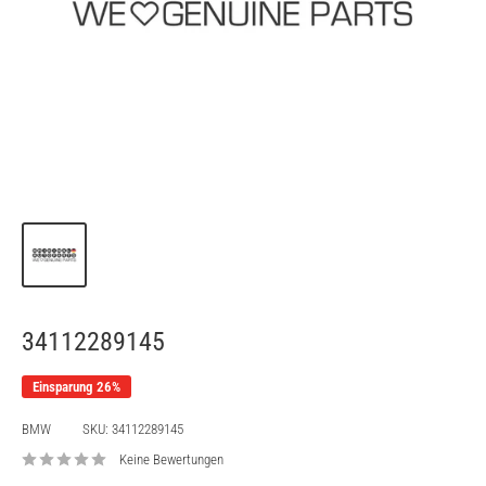
34112289145
Einsparung 26%
BMW
SKU:
34112289145
Keine Bewertungen