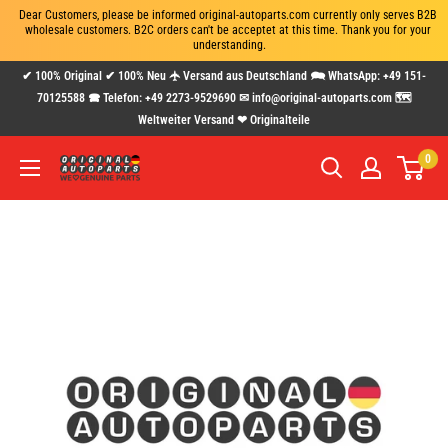
Dear Customers, please be informed original-autoparts.com currently only serves B2B 
wholesale customers. B2C orders can't be acceptet at this time. Thank you for your 
understanding.
Direkt
✔ 100% Original ✔ 100% Neu 🛧 Versand aus Deutschland 🗪 WhatsApp: +49 151-
zum
70125588 🕿 Telefon: +49 2273-9529690 ✉ info@original-autoparts.com 🗺
Weltweiter Versand ❤ Originalteile
Inhalt
0
www.original-
autoparts.com