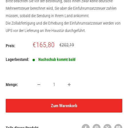
Bitte beachten Sie vor der Bestellung, dass Ihnen zwar keine deutsche
Mehrwertsteuer berechnet wird, Sie aber die Einfuhrumsatzsteuer zahlen
müssen, sobald die Sendung in Ihrem Land ankommt.
Die Zollabfertigung und die Erhebung der Einfuhrumsatzsteuer werden von
UPS vor der Lieferung an Ihre Haustür durchgeführt.
Sonderpreis
€165,80
Normalpreis
€202,19
Preis:
Lagerbestand:
Nachschub kommt bald
Menge:
Zum Warenkorb